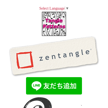
Select Language
▼