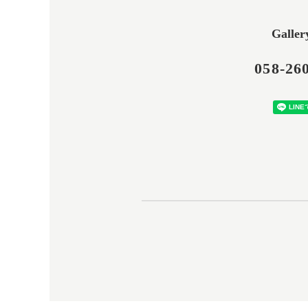
Galle
058-26