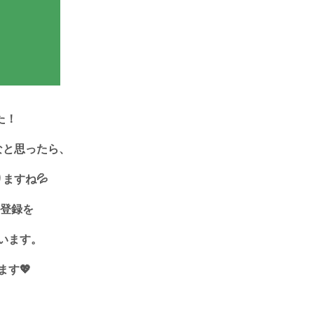
た！
なと思ったら、
ますね💦
の登録を
います。
す💖