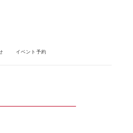
せ
イベント予約
真
メールマガジン